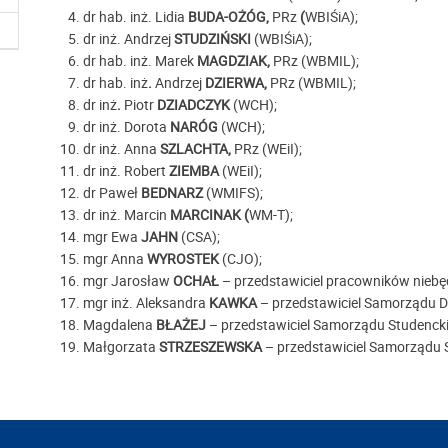
dr hab. inż. Lidia
BUDA-OŻÓG,
PRz
(
WBIŚiA);
dr inż. Andrzej
STUDZIŃSKI
(WBIŚiA);
dr hab. inż. Marek
MAGDZIAK,
PRz (WBMIL);
dr hab. inż
.
Andrzej
DZIERWA,
PRz (WBMIL);
dr inż
.
Piotr
DZIADCZYK
(WCH);
dr inż. Dorota
NARÓG
(WCH);
dr inż. Anna
SZLACHTA,
PRz (WEiI);
dr inż. Robert
ZIEMBA
(WEiI);
dr Paweł
BEDNARZ
(WMIFS);
dr inż. Marcin
MARCINAK (
WM-T);
mgr Ewa
JAHN
(CSA);
mgr Anna
WYROSTEK
(CJO);
mgr Jarosław
OCHAŁ
– przedstawiciel pracowników niebę
mgr inż. Aleksandra
KAWKA
– przedstawiciel Samorządu 
Magdalena
BŁAŻEJ
– przedstawiciel Samorządu Studenck
Małgorzata
STRZESZEWSKA
– przedstawiciel Samorządu 