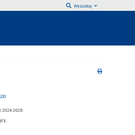
Wyszukaj
zej
i 2024-2028:
ący;