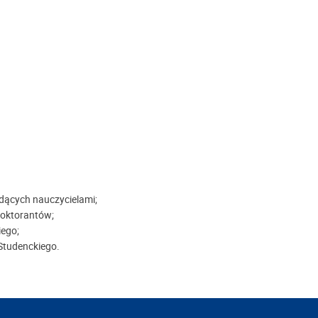
dących nauczycielami;
Doktorantów;
iego;
Studenckiego.